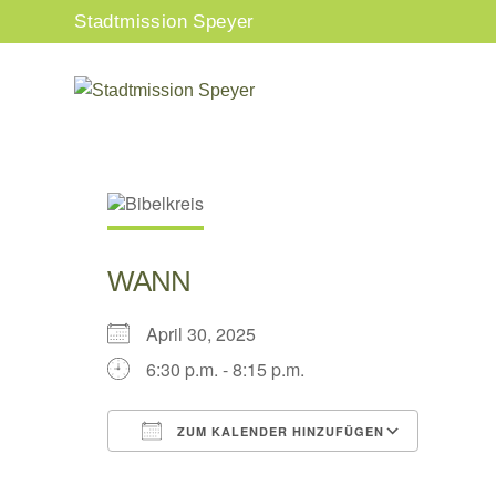
Zum
Stadtmission Speyer
Inhalt
springen
WANN
April 30, 2025
6:30 p.m. - 8:15 p.m.
ZUM KALENDER HINZUFÜGEN
ICS herunterladen
Google