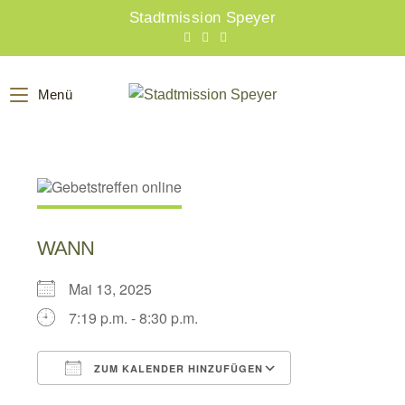
Zum
Stadtmission Speyer
Inhalt
springen
Menü
WANN
Mai 13, 2025
7:19 p.m. - 8:30 p.m.
ZUM KALENDER HINZUFÜGEN
ICS herunterladen
Google Kalend