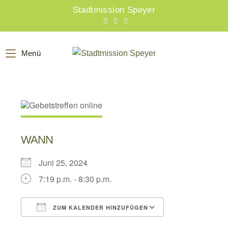
Zum
Stadtmission Speyer
Inhalt
springen
Menü
WANN
Juni 25, 2024
7:19 p.m. - 8:30 p.m.
ZUM KALENDER HINZUFÜGEN
ICS herunterladen
Google Kalend