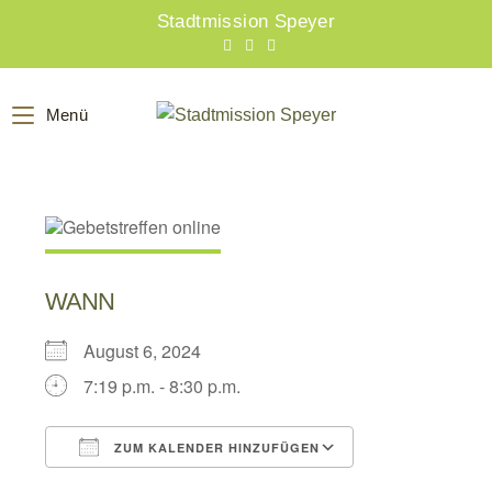
Zum
Stadtmission Speyer
Inhalt
springen
Menü
WANN
August 6, 2024
7:19 p.m. - 8:30 p.m.
ZUM KALENDER HINZUFÜGEN
ICS herunterladen
Google Kalend