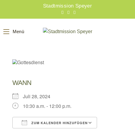
Zum
Stadtmission Speyer
Inhalt
springen
Menü
WANN
Juli 28, 2024
10:30 a.m. - 12:00 p.m.
ZUM KALENDER HINZUFÜGEN
ICS herunterladen
Google Kalend