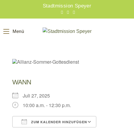
Zum
Stadtmission Speyer
Inhalt
springen
Menü
WANN
Juli 27, 2025
10:00 a.m. - 12:30 p.m.
ZUM KALENDER HINZUFÜGEN
ICS herunterladen
Google Kalend