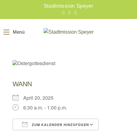
Zum
Stadtmission Speyer
Inhalt
springen
Menü
WANN
April 20, 2025
6:30 a.m. - 1:00 p.m.
ZUM KALENDER HINZUFÜGEN
ICS herunterladen
Google Kalend