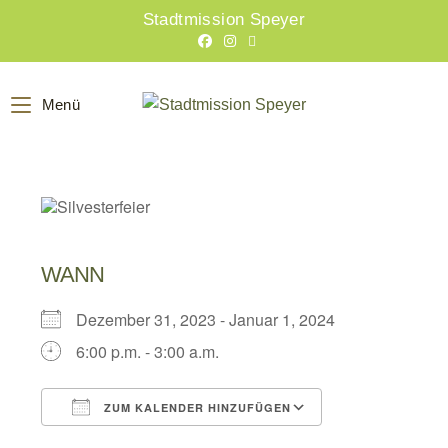
Zum
Stadtmission Speyer
Inhalt
springen
Menü
WANN
Dezember 31, 2023 - Januar 1, 2024
6:00 p.m. - 3:00 a.m.
ZUM KALENDER HINZUFÜGEN
ICS herunterladen
Google Kalend